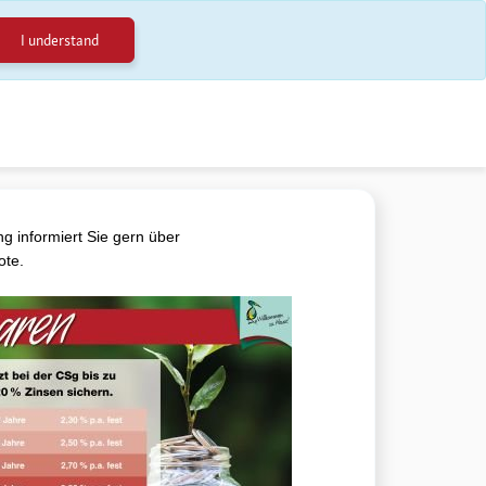
I understand
g informiert Sie gern über
ote.